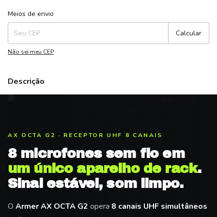
Entregas para o CEP:
Alterar CEP
Meios de envio
Calcular
Não sei meu CEP
Descrição
AX OCTA G2 · RECEPTOR UHF 8 CANAIS
8 microfones sem fio em
um único aparelho de rack
.
Sinal estável, som limpo.
O
Armer AX OCTA G2
opera
8 canais UHF simultâneos